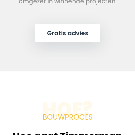
omgezet in winnende projecten.
Gratis advies
HOE?
BOUWPROCES